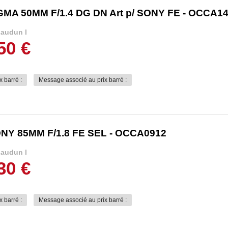
GMA 50MM F/1.4 DG DN Art p/ SONY FE - OCCA1
audun l
50 €
x barré :
Message associé au prix barré :
NY 85MM F/1.8 FE SEL - OCCA0912
audun l
30 €
x barré :
Message associé au prix barré :