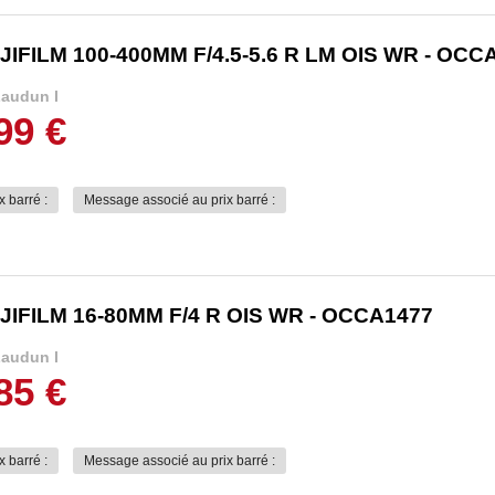
JIFILM 100-400MM F/4.5-5.6 R LM OIS WR - OCC
audun l
99 €
x barré :
Message associé au prix barré :
JIFILM 16-80MM F/4 R OIS WR - OCCA1477
audun l
85 €
x barré :
Message associé au prix barré :