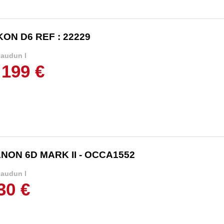
KON D6 REF : 22229
audun l
 199 €
NON 6D MARK II - OCCA1552
audun l
30 €