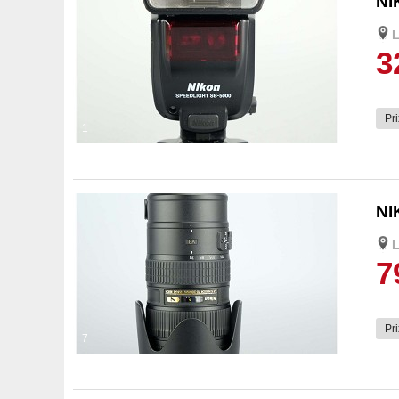
NI
L
3
Pri
1
NI
L
7
Pri
7