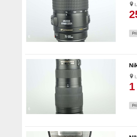
L
2
Pri
6
Ni
L
1
Pri
6