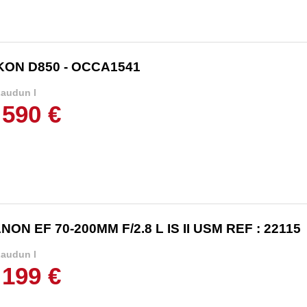
KON D850 - OCCA1541
audun l
 590 €
NON EF 70-200MM F/2.8 L IS II USM REF : 22115
audun l
 199 €