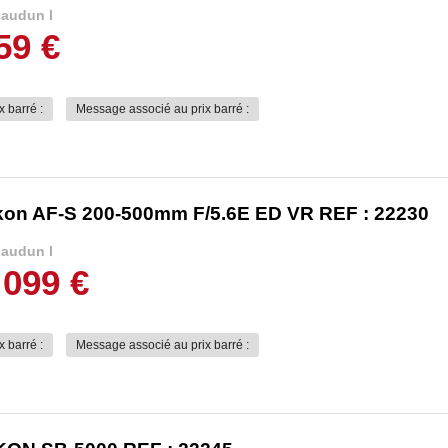
audun l
59 €
x barré :
Message associé au prix barré :
kon AF-S 200-500mm F/5.6E ED VR REF : 22230
audun l
 099 €
x barré :
Message associé au prix barré :