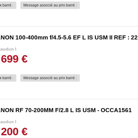
x barré :
Message associé au prix barré :
NON 100-400mm f/4.5-5.6 EF L IS USM II REF : 2
audun l
 699 €
x barré :
Message associé au prix barré :
NON RF 70-200MM F/2.8 L IS USM - OCCA1561
audun l
 200 €