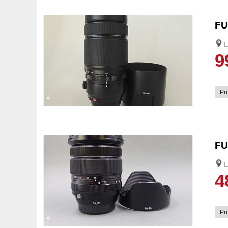
FU
L
9
Pri
4
FU
L
4
Pri
4