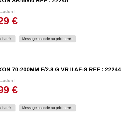
KON SB-5000 REF : 22245
audun l
29 €
x barré :
Message associé au prix barré :
KON 70-200MM F/2.8 G VR II AF-S REF : 22244
audun l
99 €
x barré :
Message associé au prix barré :