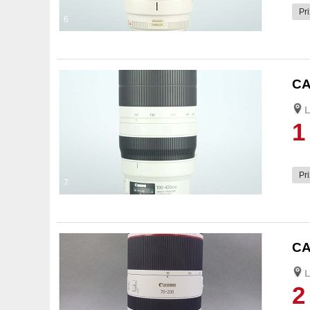
Pri
6
CA
L
1
Pri
7
CA
L
2