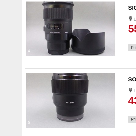
SI
L
5
Pri
4
SO
L
4
Pri
5