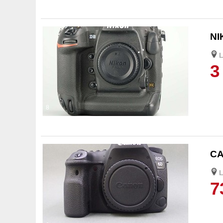
NI
L
3
8
CA
L
7