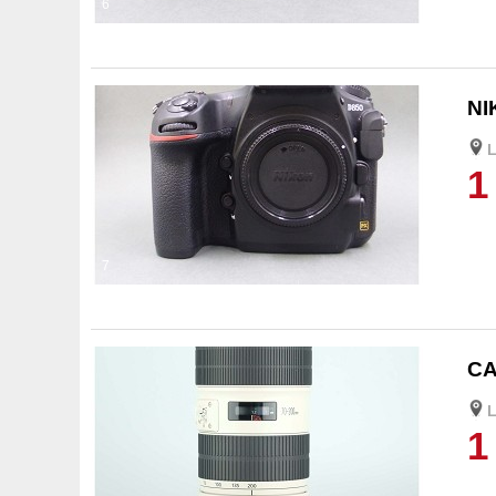
6
NI
L
1
7
CA
L
1