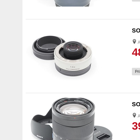
4
SO
4
Pri
4
SO
3