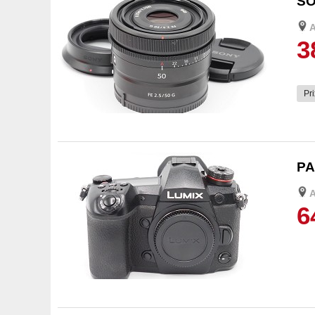
SO
3
Pri
4
PA
6
5