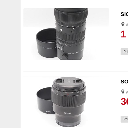
SI
1
Pri
3
SO
3
Pri
3