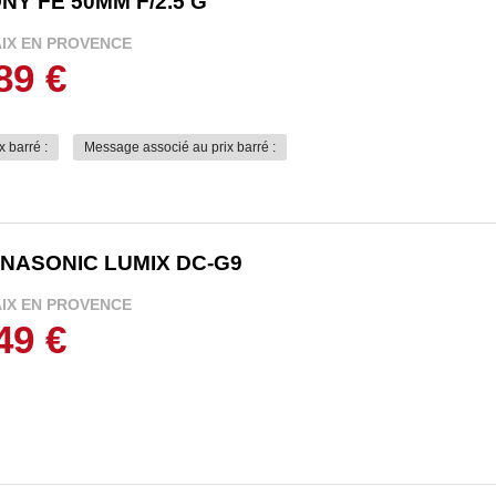
NY FE 50MM F/2.5 G
AIX EN PROVENCE
89 €
x barré :
Message associé au prix barré :
NASONIC LUMIX DC-G9
AIX EN PROVENCE
49 €