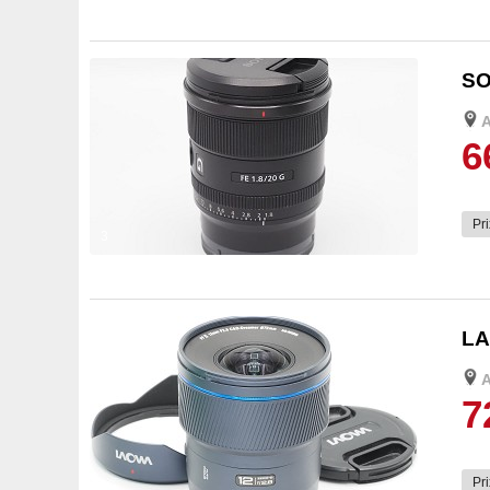
SO
6
Pri
3
LA
7
Pri