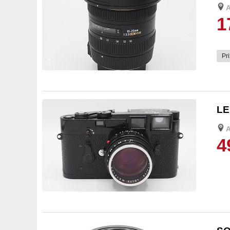
1
Pri
3
LE
4
7