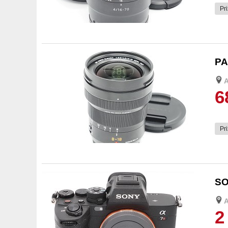
Pri
4
PA
6
Pri
4
SO
2