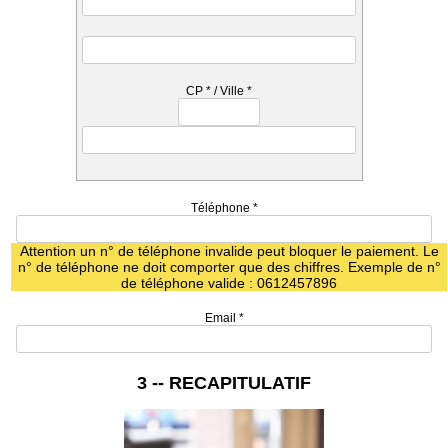
CP
*
/ Ville
*
Téléphone
*
Attention un n° de téléphone invalide peut bloquer le paiement. Le
n° de téléphone ne doit comporter que des chiffres. Exemple de n°
de téléphone valide : 0612457896
Email
*
3 -- RECAPITULATIF