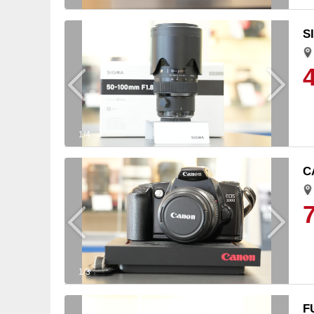
S
1/4
C
1/3
F