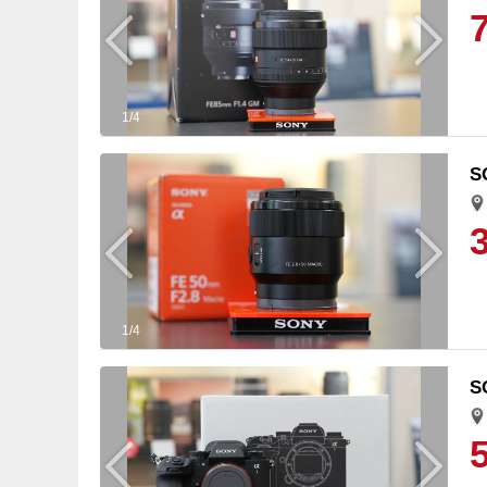
1/4
S
1/4
S