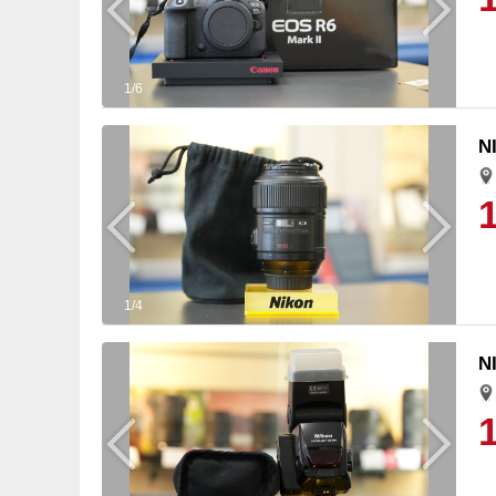
1/6
N
1/4
N