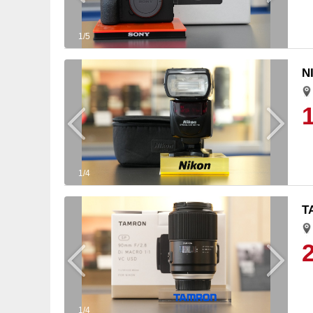
1/5
N
1/4
T
1/4