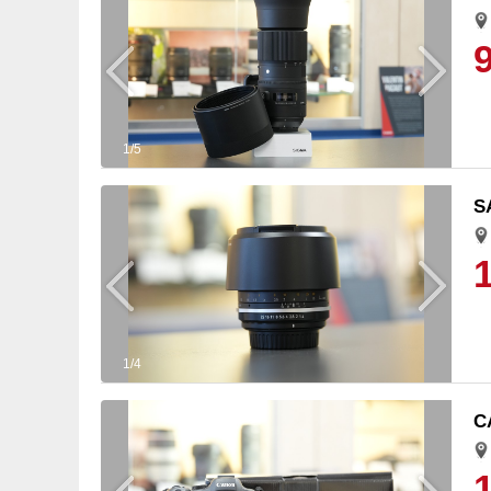
1/5
S
1/4
C