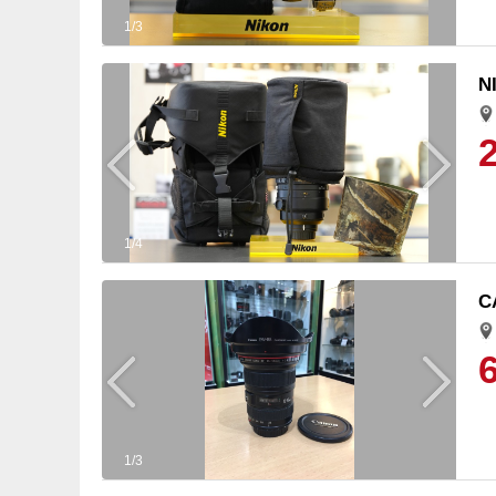
1/3
N
1/4
C
1/3