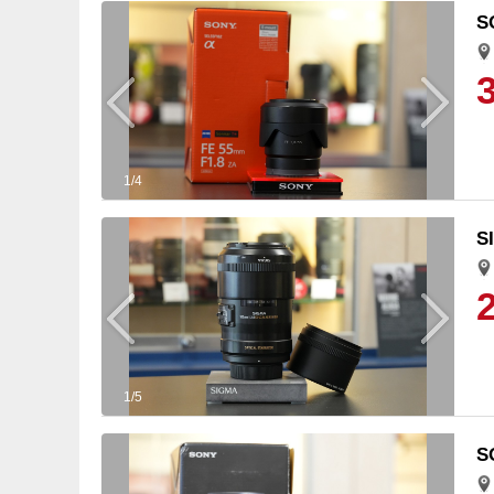
S
1/4
S
1/5
S