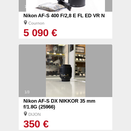
1/3
Nikon AF-S 400 F/2,8 E FL ED VR N
Cournon
5 090 €
1/3
Nikon AF-S DX NIKKOR 35 mm
f/1.8G (25966)
DIJON
350 €