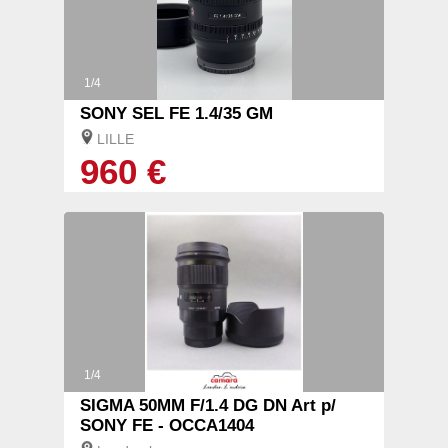
1/4
SONY SEL FE 1.4/35 GM
LILLE
960 €
1/4
SIGMA 50MM F/1.4 DG DN Art p/
SONY FE - OCCA1404