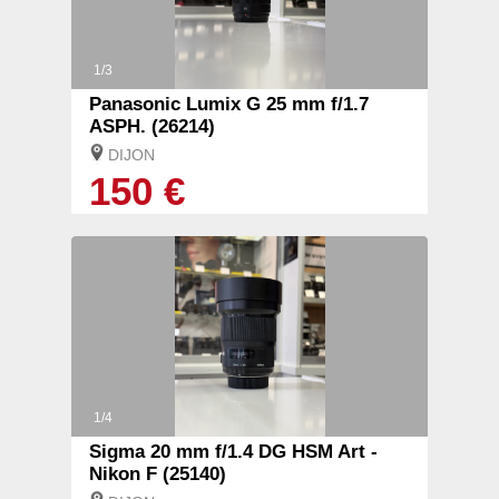
1/3
Panasonic Lumix G 25 mm f/1.7
ASPH. (26214)
DIJON
150 €
1/4
Sigma 20 mm f/1.4 DG HSM Art -
Nikon F (25140)