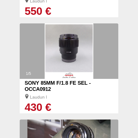
Laudun l
550 €
1/5
SONY 85MM F/1.8 FE SEL -
OCCA0912
Laudun l
430 €