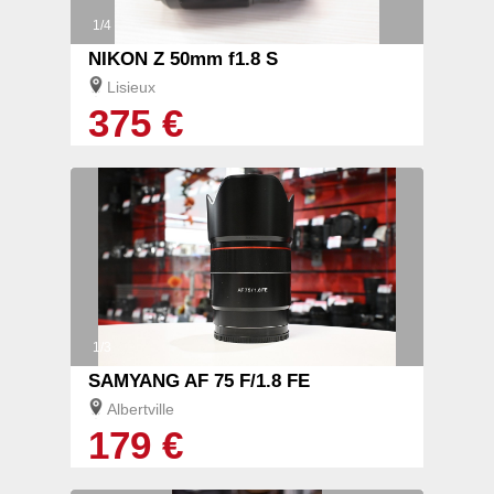
1/4
NIKON Z 50mm f1.8 S
Lisieux
375 €
1/3
SAMYANG AF 75 F/1.8 FE
Albertville
179 €