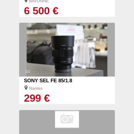
BAYONNE
6 500 €
1/1
SONY SEL FE 85/1.8
Nantes
299 €