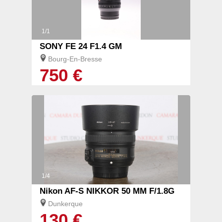
1/1
SONY FE 24 F1.4 GM
Bourg-En-Bresse
750 €
1/4
Nikon AF-S NIKKOR 50 MM F/1.8G
Dunkerque
130 €