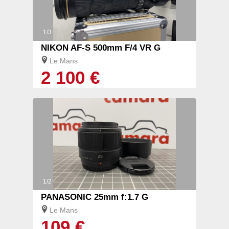
1/3
NIKON AF-S 500mm F/4 VR G
Le Mans
2 100 €
1/2
PANASONIC 25mm f:1.7 G
Le Mans
109 €