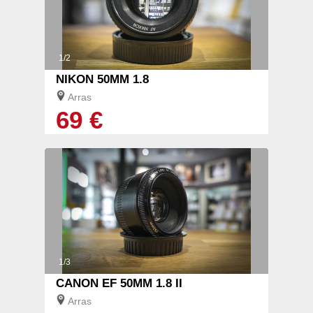
1/2
NIKON 50MM 1.8
Arras
69 €
1/3
CANON EF 50MM 1.8 II
Arras