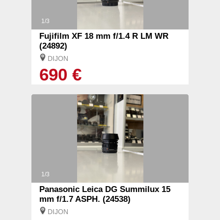
1/3
Fujifilm XF 18 mm f/1.4 R LM WR
(24892)
DIJON
690 €
1/3
Panasonic Leica DG Summilux 15
mm f/1.7 ASPH. (24538)
DIJON