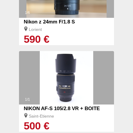
1/6
Nikon z 24mm F/1.8 S
Lorient
590 €
1/1
NIKON AF-S 105/2.8 VR + BOITE
Saint-Etienne
500 €