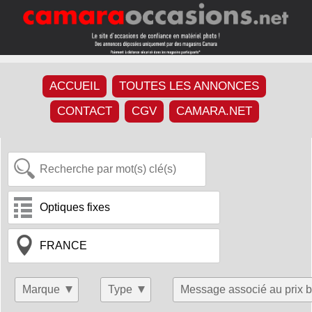
ACCUEIL
TOUTES LES ANNONCES
CONTACT
CGV
CAMARA.NET
Marque
Type
Message associé au prix b