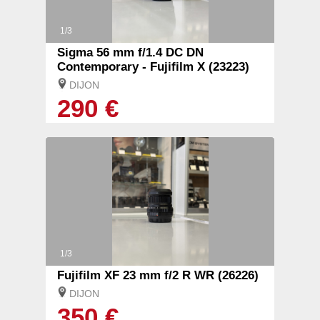
1/3
Sigma 56 mm f/1.4 DC DN
Contemporary - Fujifilm X (23223)
DIJON
290 €
1/3
Fujifilm XF 23 mm f/2 R WR (26226)
DIJON
350 €