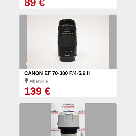
89 €
1/3
CANON EF 70-300 F/4-5.6 II
Albertville
139 €