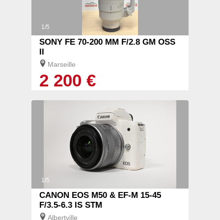
1/5
SONY FE 70-200 MM F/2.8 GM OSS
II
Marseille
2 200 €
1/5
CANON EOS M50 & EF-M 15-45
F/3.5-6.3 IS STM
Albertville