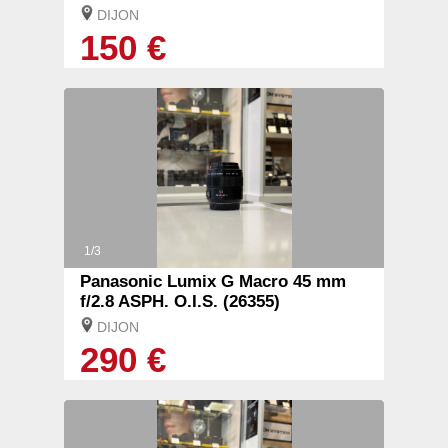
DIJON
150 €
1/3
Panasonic Lumix G Macro 45 mm
f/2.8 ASPH. O.I.S. (26355)
DIJON
290 €