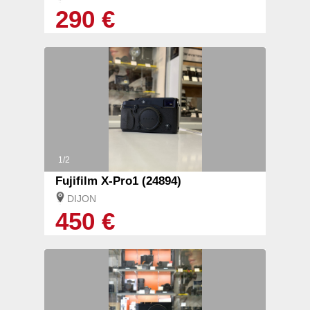
290 €
1/2
Fujifilm X-Pro1 (24894)
DIJON
450 €