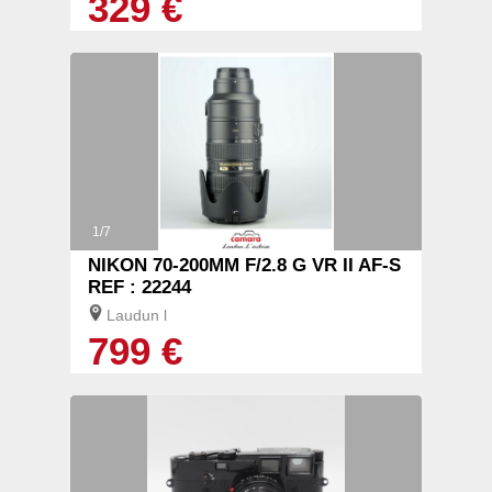
329 €
1/7
NIKON 70-200MM F/2.8 G VR II AF-S
REF : 22244
Laudun l
799 €