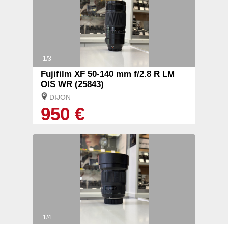
1/3
Fujifilm XF 50-140 mm f/2.8 R LM
OIS WR (25843)
DIJON
950 €
1/4