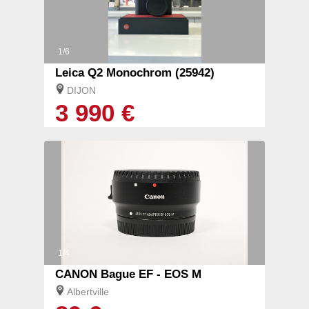
1/6
Leica Q2 Monochrom (25942)
DIJON
3 990 €
1/4
CANON Bague EF - EOS M
Albertville