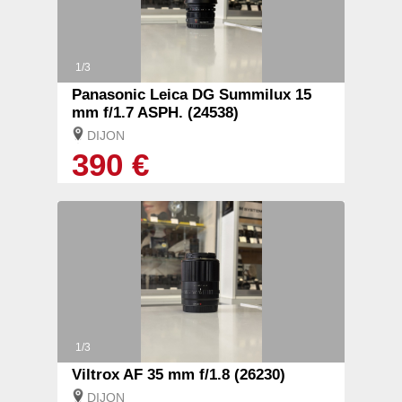
1/3
Panasonic Leica DG Summilux 15
mm f/1.7 ASPH. (24538)
DIJON
390 €
1/3
Viltrox AF 35 mm f/1.8 (26230)
DIJON