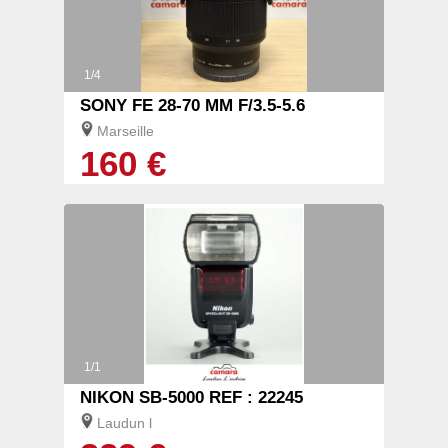
1/4
SONY FE 28-70 MM F/3.5-5.6
Marseille
160 €
1/1
NIKON SB-5000 REF : 22245
Laudun l