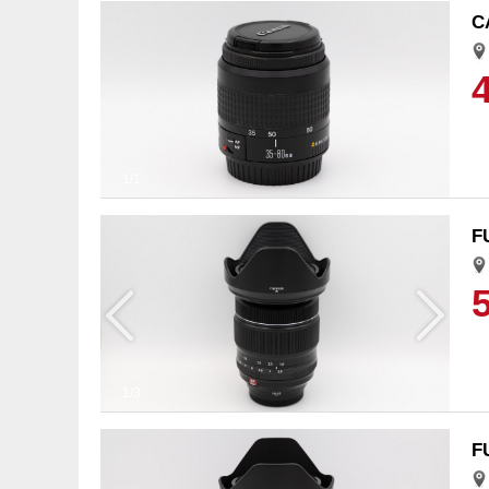
C
1/1
F
1/3
F