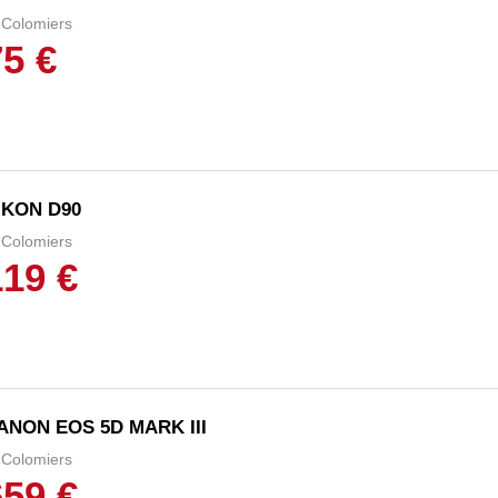
Colomiers
75 €
IKON D90
Colomiers
119 €
ANON EOS 5D MARK III
Colomiers
659 €