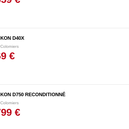
IKON D40X
Colomiers
69 €
IKON D750 RECONDITIONNÉ
Colomiers
799 €