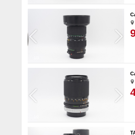
C
1/3
C
1/2
T