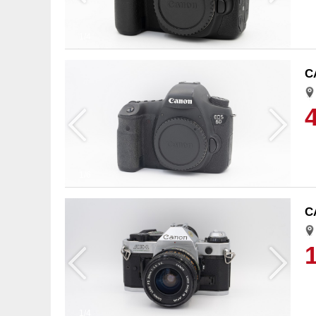
1/4
C
1/6
C
1/4