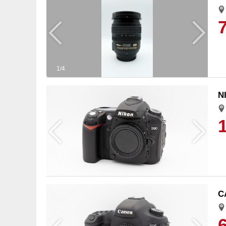
1/4
N
1/4
C