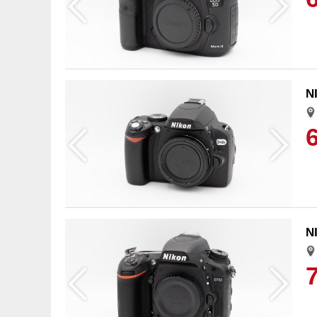
1/4
N
1/2
N