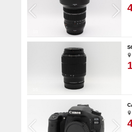
1/3
S
1/1
C