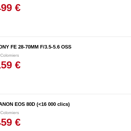
499 €
ONY FE 28-70MM F/3.5-5.6 OSS
Colomiers
159 €
ANON EOS 80D (<16 000 clics)
Colomiers
459 €