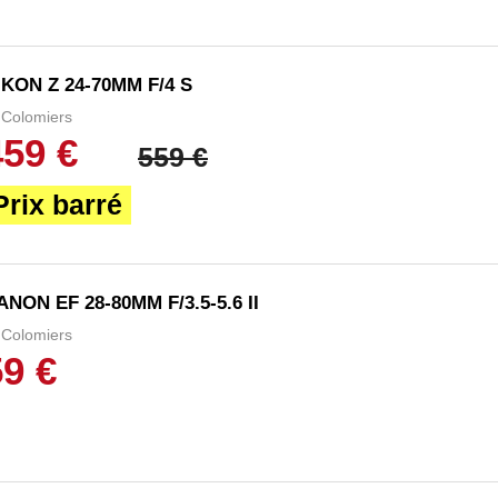
IKON Z 24-70MM F/4 S
Colomiers
459 €
559 €
Prix barré
ANON EF 28-80MM F/3.5-5.6 II
Colomiers
59 €