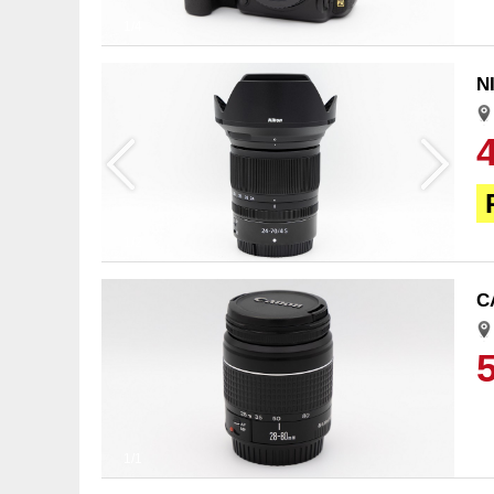
1/4
N
1/2
C
1/1