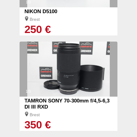
1/3
NIKON D5100
Brest
250 €
1/3
TAMRON SONY 70-300mm f/4,5-6,3
DI III RXD
Brest
350 €