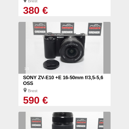
Brest
380 €
1/3
SONY ZV-E10 +E 16-50mm f/3,5-5,6
OSS
Brest
590 €