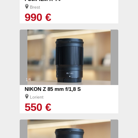
Brest
990 €
1/6
NIKON Z 85 mm f/1,8 S
Lorient
550 €