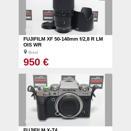
1/3
FUJIFILM XF 50-140mm f/2,8 R LM
OIS WR
Brest
950 €
1/3
FUJIFILM X-T4