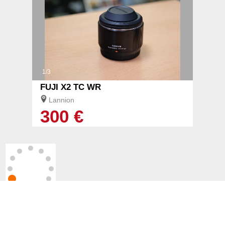
1/3
FUJI X2 TC WR
Lannion
300 €
chargement en cour ...