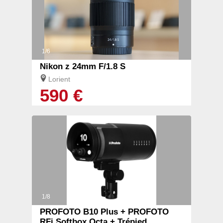
1/6
Nikon z 24mm F/1.8 S
Lorient
590 €
1/8
PROFOTO B10 Plus + PROFOTO
RFi Softbox Octa + Trépied