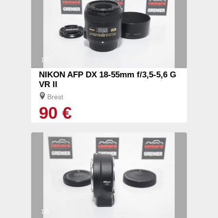
1/3
NIKON AFP DX 18-55mm f/3,5-5,6 G
VR II
Brest
90 €
1/3