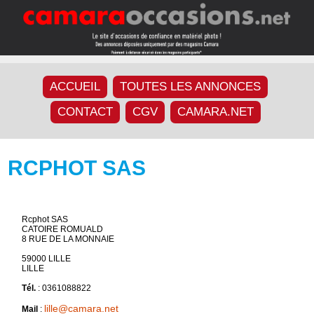
ACCUEIL
TOUTES LES ANNONCES
CONTACT
CGV
CAMARA.NET
RCPHOT SAS
Rcphot SAS
CATOIRE ROMUALD
8 RUE DE LA MONNAIE
59000 LILLE
LILLE
Tél.
: 0361088822
lille@camara.net
Mail
: