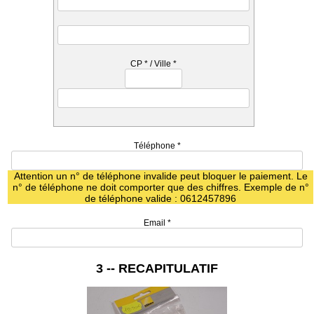
CP
*
/ Ville
*
Téléphone
*
Attention un n° de téléphone invalide peut bloquer le paiement. Le
n° de téléphone ne doit comporter que des chiffres. Exemple de n°
de téléphone valide : 0612457896
Email
*
3 -- RECAPITULATIF