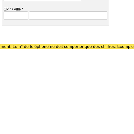
CP
*
/ Ville
*
aiement. Le n° de téléphone ne doit comporter que des chiffres. Exempl