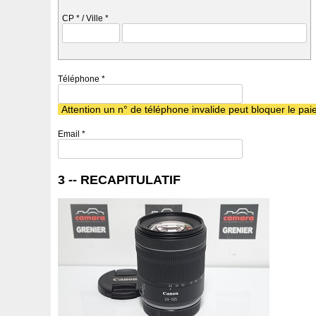
CP
*
/ Ville
*
Téléphone
*
Attention un n° de téléphone invalide peut bloquer le p
Email
*
3 -- RECAPITULATIF