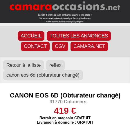
ACCUEIL
TOUTES LES ANNONCES
CONTACT
CGV
CAMARA.NET
Retour à la liste
reflex
canon eos 6d (obturateur changé)
CANON EOS 6D (Obturateur changé)
31770 Colomiers
419 €
Retrait en magasin GRATUIT
Livraison à domicile : GRATUIT