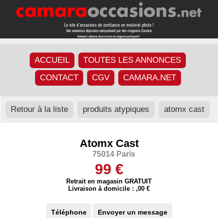
ACCUEIL
TOUTES LES ANNONCES
CONTACT
CGV
CAMARA.NET
Retour à la liste
produits atypiques
atomx cast
Atomx Cast
75014 Paris
99 €
Retrait en magasin GRATUIT
Livraison à domicile : ,00 €
Téléphone
Envoyer un message