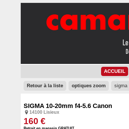
ACCUEIL
Retour à la liste
optiques zoom
sigma 
SIGMA 10-20mm f4-5.6 Canon
14100 Lisieux
160 €
Retrait en magasin GRATUIT