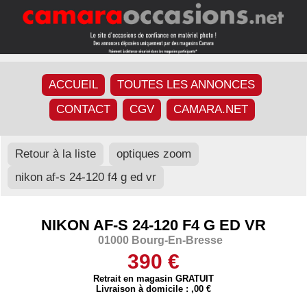
ACCUEIL
TOUTES LES ANNONCES
CONTACT
CGV
CAMARA.NET
Retour à la liste
optiques zoom
nikon af-s 24-120 f4 g ed vr
NIKON AF-S 24-120 F4 G ED VR
01000 Bourg-En-Bresse
390 €
Retrait en magasin GRATUIT
Livraison à domicile : ,00 €