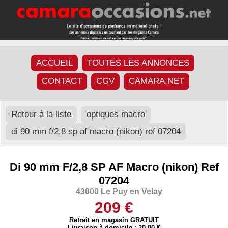
ACCUEIL
TOUTES LES ANNONCES
CONTACT
CGV
CAMARA.NET
Retour à la liste
optiques macro
di 90 mm f/2,8 sp af macro (nikon) ref 07204
Di 90 mm F/2,8 SP AF Macro (nikon) Ref
07204
43000 Le Puy en Velay
209 €
Retrait en magasin GRATUIT
Livraison à domicile : 20,00 €