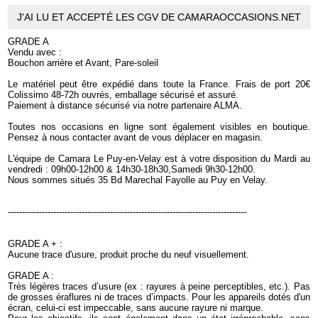
J'AI LU ET ACCEPTÉ LES CGV DE CAMARAOCCASIONS.NET
GRADE A
Vendu avec :
Bouchon arrière et Avant, Pare-soleil
Le matériel peut être expédié dans toute la France. Frais de port 20€
Colissimo 48-72h ouvrés, emballage sécurisé et assuré.
Paiement à distance sécurisé via notre partenaire ALMA.
Toutes nos occasions en ligne sont également visibles en boutique.
Pensez à nous contacter avant de vous déplacer en magasin.
L'équipe de Camara Le Puy-en-Velay est à votre disposition du Mardi au
vendredi : 09h00-12h00 & 14h30-18h30,Samedi 9h30-12h00.
Nous sommes situés 35 Bd Marechal Fayolle au Puy en Velay.
------------------------------------------------------------------------------------
GRADE A + :
Aucune trace d'usure, produit proche du neuf visuellement.
GRADE A :
Très légères traces d’usure (ex : rayures à peine perceptibles, etc.). Pas
de grosses éraflures ni de traces d’impacts. Pour les appareils dotés d'un
écran, celui-ci est impeccable, sans aucune rayure ni marque.