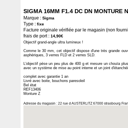
SIGMA 16MM F1.4 DC DN MONTURE N
Marque :
Sigma
Type :
fixe
Facture originale vérifiée par le magasin (non fournie
frais de port :
14,90€
Objectif grand-angle ultra lumineux !
Comme le 30 mm, cet objectif dispose d'une très grande ouver
asphériques, 3 verres FLD et 2 verres SLD.
L'objectif pèse un peu plus de 400 g et mesure un chouïa plus
avec un système de mise au point interne et un joint d'étanchéi
complet avec garantie 1 an
Livré avec boite, bouchons paresoleil
Bel état
REF13406
Monture Z
Adresse du magasin : 22 rue d AUSTERLITZ 67000 strasbourg Fra