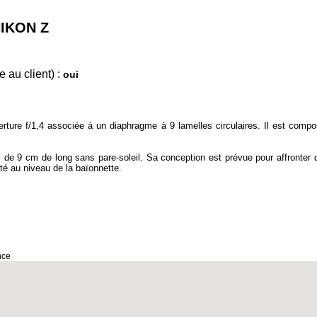
IKON Z
 au client) :
oui
ture f/1,4 associée à un diaphragme à 9 lamelles circulaires. Il est compos
 de 9 cm de long sans pare-soleil. Sa conception est prévue pour affronter d
té au niveau de la baïonnette.
nce