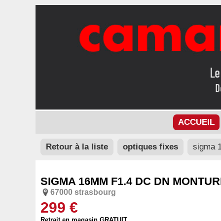
ACCUEIL
Retour à la liste
optiques fixes
sigma 1
SIGMA 16MM F1.4 DC DN MONTUR
67000 strasbourg
299 €
Retrait en magasin GRATUIT