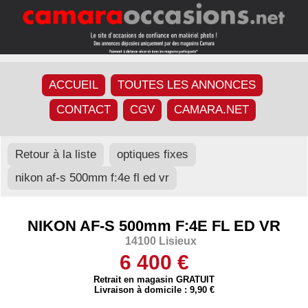
ACCUEIL
TOUTES LES ANNONCES
CONTACT
CGV
CAMARA.NET
Retour à la liste
optiques fixes
nikon af-s 500mm f:4e fl ed vr
NIKON AF-S 500mm F:4E FL ED VR
14100 Lisieux
6 400 €
Retrait en magasin GRATUIT
Livraison à domicile : 9,90 €