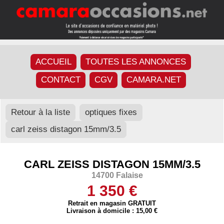
ACCUEIL
TOUTES LES ANNONCES
CONTACT
CGV
CAMARA.NET
Retour à la liste
optiques fixes
carl zeiss distagon 15mm/3.5
CARL ZEISS DISTAGON 15MM/3.5
14700 Falaise
1 350 €
Retrait en magasin GRATUIT
Livraison à domicile : 15,00 €