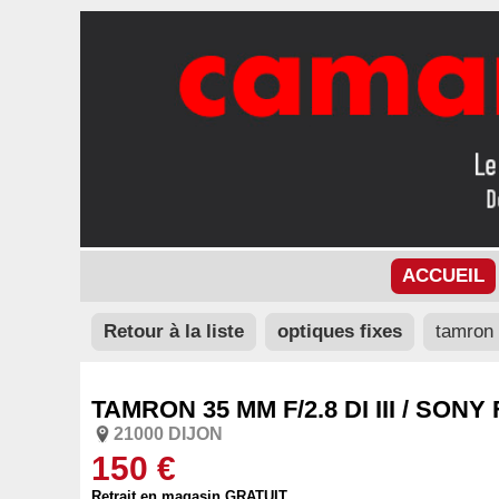
ACCUEIL
Retour à la liste
optiques fixes
tamron 
TAMRON 35 MM F/2.8 DI III / SONY 
21000 DIJON
150 €
Retrait en magasin GRATUIT