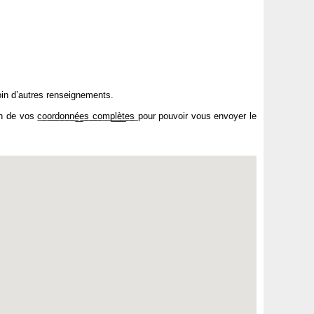
soin d’autres renseignements.
͟o͟r͟d͟o͟n͟n͟é͟e͟s͟ ͟c͟o͟m͟p͟l͟è͟t͟e͟s͟ pour pouvoir vous envoyer le