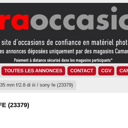
TOUTES LES ANNONCES
CONTACT
CGV
CA
35 mm f/2.8 di iii / sony fe (23379)
FE (23379)