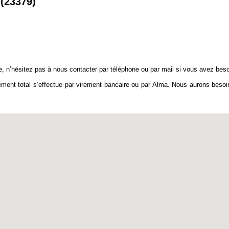
(23379)
que, n’hésitez pas à nous contacter par téléphone ou par mail si vous avez be
t total s’effectue par virement bancaire ou par Alma. Nous aurons besoin de vos c͟o