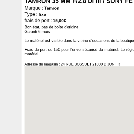
TAMRON 35 MM F/2.8 DI III / SONY FE 
Marque :
Tamron
Type :
fixe
frais de port :
15,00€
Bon état, pas de boîte d'origine
Garanti 6 mois
Le matériel est visible dans la vitrine d’occasions de la bouti
̳ ̳ ̳ ̳ ̳ ̳ ̳ ̳ ̳
Frais de port de 15€ pour l’envoi sécurisé du matériel. Le règlemen
matériel.
Adresse du magasin : 24 RUE BOSSUET 21000 DIJON FR