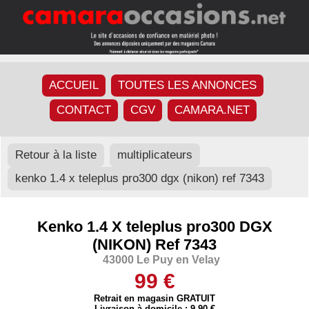
ACCUEIL
TOUTES LES ANNONCES
CONTACT
CGV
CAMARA.NET
Retour à la liste
multiplicateurs
kenko 1.4 x teleplus pro300 dgx (nikon) ref 7343
Kenko 1.4 X teleplus pro300 DGX
(NIKON) Ref 7343
43000 Le Puy en Velay
99 €
Retrait en magasin GRATUIT
Livraison à domicile : 9,90 €