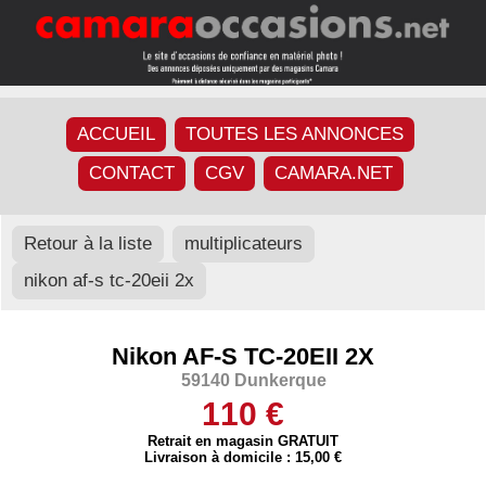
ACCUEIL
TOUTES LES ANNONCES
CONTACT
CGV
CAMARA.NET
Retour à la liste
multiplicateurs
nikon af-s tc-20eii 2x
Nikon AF-S TC-20EII 2X
59140 Dunkerque
110 €
Retrait en magasin GRATUIT
Livraison à domicile : 15,00 €