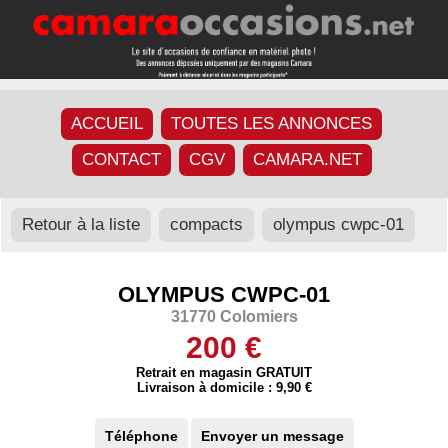
ACCUEIL
TOUTES LES ANNONCES
CONTACT
CGV
CAMARA.NET
Retour à la liste
compacts
olympus cwpc-01
OLYMPUS CWPC-01
31770 Colomiers
200 €
Retrait en magasin GRATUIT
Livraison à domicile : 9,90 €
Téléphone
Envoyer un message