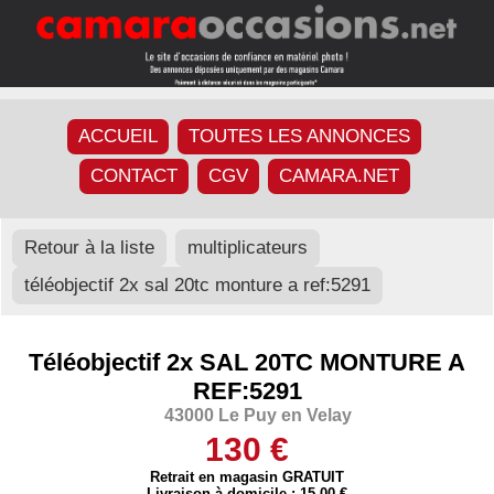
ACCUEIL
TOUTES LES ANNONCES
CONTACT
CGV
CAMARA.NET
Retour à la liste
multiplicateurs
téléobjectif 2x sal 20tc monture a ref:5291
Téléobjectif 2x SAL 20TC MONTURE A
REF:5291
43000 Le Puy en Velay
130 €
Retrait en magasin GRATUIT
Livraison à domicile : 15,00 €