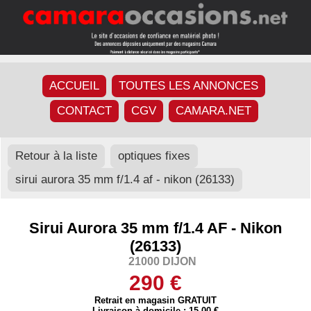
ACCUEIL
TOUTES LES ANNONCES
CONTACT
CGV
CAMARA.NET
Retour à la liste
optiques fixes
sirui aurora 35 mm f/1.4 af - nikon (26133)
Sirui Aurora 35 mm f/1.4 AF - Nikon
(26133)
21000 DIJON
290 €
Retrait en magasin GRATUIT
Livraison à domicile : 15,00 €