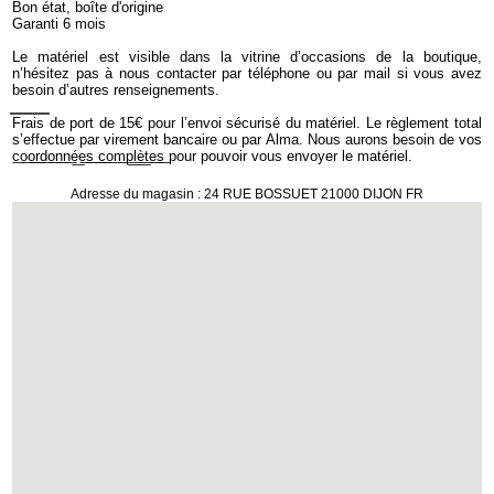
Bon état, boîte d'origine
Garanti 6 mois
Le matériel est visible dans la vitrine d’occasions de la boutique,
n’hésitez pas à nous contacter par téléphone ou par mail si vous avez
besoin d’autres renseignements.
̳ ̳ ̳ ̳ ̳ ̳ ̳ ̳ ̳
Frais de port de 15€ pour l’envoi sécurisé du matériel. Le règlement total
s’effectue par virement bancaire ou par Alma. Nous aurons besoin de vos
c͟o͟o͟r͟d͟o͟n͟n͟é͟e͟s͟ ͟c͟o͟m͟p͟l͟è͟t͟e͟s͟ pour pouvoir vous envoyer le matériel.
Adresse du magasin : 24 RUE BOSSUET 21000 DIJON FR