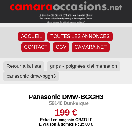
ACCUEIL
TOUTES LES ANNONCES
CONTACT
CGV
CAMARA.NET
Retour à la liste
grips - poignées d'alimentation
panasonic dmw-bggh3
Panasonic DMW-BGGH3
59140 Dunkerque
199 €
Retrait en magasin GRATUIT
Livraison à domicile : 15,00 €