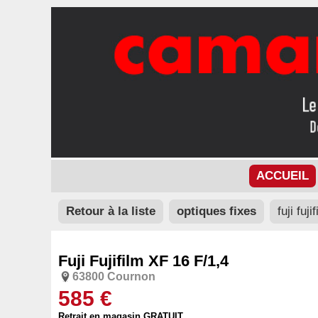
ACCUEIL
Retour à la liste
optiques fixes
fuji fuji
Fuji Fujifilm XF 16 F/1,4
63800 Cournon
585 €
Retrait en magasin GRATUIT