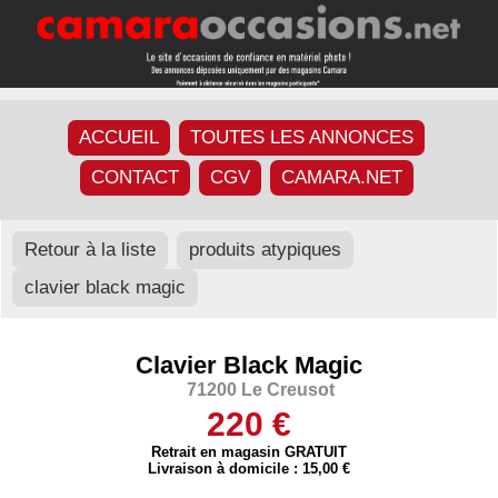
ACCUEIL
TOUTES LES ANNONCES
CONTACT
CGV
CAMARA.NET
Retour à la liste
produits atypiques
clavier black magic
Clavier Black Magic
71200 Le Creusot
220 €
Retrait en magasin GRATUIT
Livraison à domicile : 15,00 €