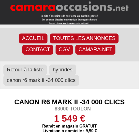
ACCUEIL
TOUTES LES ANNONCES
CONTACT
CGV
CAMARA.NET
Retour à la liste
hybrides
canon r6 mark ii -34 000 clics
CANON R6 MARK II -34 000 CLICS
83000 TOULON
1 549 €
Retrait en magasin GRATUIT
Livraison à domicile : 9,90 €