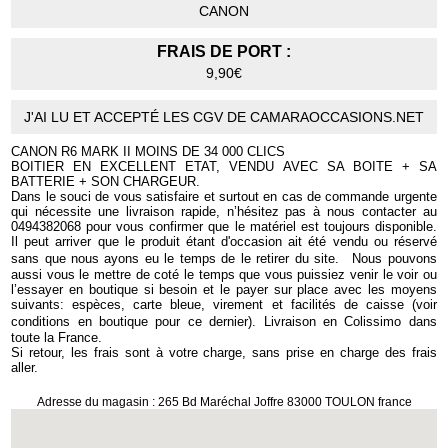
CANON
FRAIS DE PORT :
9,90€
J'AI LU ET ACCEPTÉ LES CGV DE CAMARAOCCASIONS.NET
CANON R6 MARK II MOINS DE 34 000 CLICS
BOITIER EN EXCELLENT ETAT, VENDU AVEC SA BOITE + SA
BATTERIE + SON CHARGEUR.
Dans le souci de vous satisfaire et surtout en cas de commande urgente
qui nécessite une livraison rapide, n’hésitez pas à nous contacter au
0494382068 pour vous confirmer que le matériel est toujours disponible.
Il peut arriver que le produit étant d'occasion ait été vendu ou réservé
sans que nous ayons eu le temps de le retirer du site. Nous pouvons
aussi vous le mettre de coté le temps que vous puissiez venir le voir ou
l’essayer en boutique si besoin et le payer sur place avec les moyens
suivants: espèces, carte bleue, virement et facilités de caisse (voir
conditions en boutique pour ce dernier). Livraison en Colissimo dans
toute la France.
Si retour, les frais sont à votre charge, sans prise en charge des frais
aller.
Adresse du magasin : 265 Bd Maréchal Joffre 83000 TOULON france