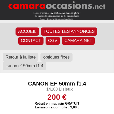
ACCUEIL
TOUTES LES ANNONCES
CONTACT
CGV
CAMARA.NET
Retour à la liste
optiques fixes
canon ef 50mm f1.4
CANON EF 50mm f1.4
14100 Lisieux
200 €
Retrait en magasin GRATUIT
Livraison à domicile : 9,00 €