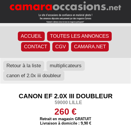
ACCUEIL
TOUTES LES ANNONCES
CONTACT
CGV
CAMARA.NET
Retour à la liste
multiplicateurs
canon ef 2.0x iii doubleur
CANON EF 2.0X III DOUBLEUR
59000 LILLE
260 €
Retrait en magasin GRATUIT
Livraison à domicile : 9,90 €